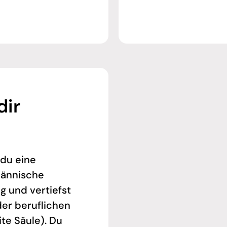
dir
 du eine
männische
 und vertiefst
der beruflichen
te Säule). Du