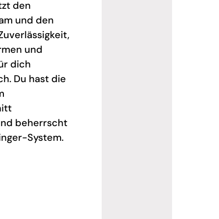
tzt den
eam und den
uverlässigkeit,
rmen und
ür dich
ch. Du hast die
m
itt
und beherrscht
Finger-System.