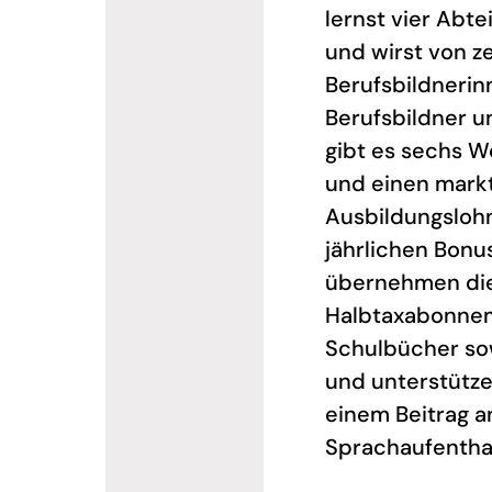
lernst vier Abt
und wirst von ze
Berufsbildneri
Berufsbildner u
gibt es sechs 
und einen mark
Ausbildungsloh
jährlichen Bonus
übernehmen die
Halbtaxabonne
Schulbücher so
und unterstütze
einem Beitrag a
Sprachaufenthal