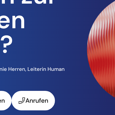
en
e?
anie Herren, Leiterin Human
en
Anrufen