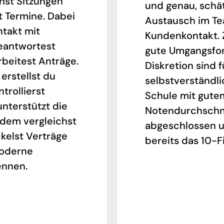
anst Sitzungen
und genau, schä
t Termine. Dabei
Austausch im T
ntakt mit
Kundenkontakt. Z
eantwortest
gute Umgangsfo
beitest Anträge.
Diskretion sind f
erstellst du
selbstverständli
trollierst
Schule mit gute
nterstützt die
Notendurchschn
udem vergleichst
abgeschlossen 
ckelst Verträge
bereits das 10-
moderne
ennen.