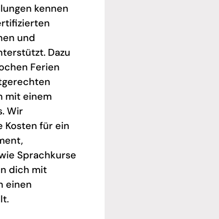
eilungen kennen
rtifizierten
nnen und
nterstützt. Dazu
Wochen Ferien
tgerechten
n mit einem
. Wir
 Kosten für ein
ment,
wie Sprachkurse
n dich mit
n einen
t.