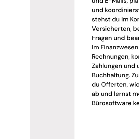
und E-Mails, pl
und koordiniers
stehst du im Ko
Versicherten, b
Fragen und bear
Im Finanzwesen 
Rechnungen, kon
Zahlungen und u
Buchhaltung. Z
du Offerten, wi
ab und lernst 
Bürosoftware k