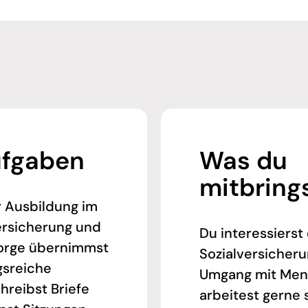
ufgaben
Was du
mitbring
 Ausbildung im
ersicherung und
Du interessierst 
sorge übernimmst
Sozialversicher
sreiche
Umgang mit Men
hreibst Briefe
arbeitest gerne 